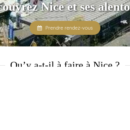
ouvrez Nice et ses alent
Prendre rendez-vous
Qu’y a-t-il à faire à Nice ?
st un endroit charmant et chic, ou vous pourrez profit
ourrez toujours en profiter même avec un budget limité.
activité à faire si vous êtes de passage sur la Cote d'Azu
Profitez de la Promenade des Anglais !